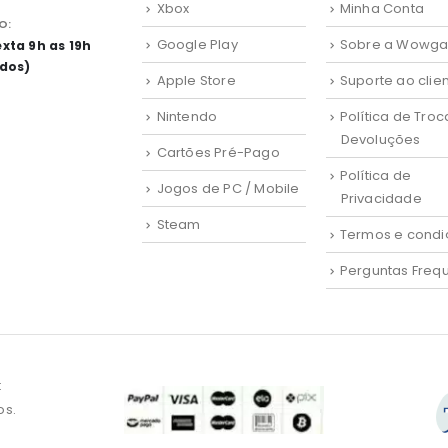
Xbox
Minha Conta
O:
Google Play
Sobre a Wowg
xta 9h as 19h
ados)
Apple Store
Suporte ao clie
Nintendo
Política de Troc
Devoluções
Cartões Pré-Pago
Política de
Jogos de PC / Mobile
Privacidade
Steam
Termos e condi
Perguntas Freq
:
os.