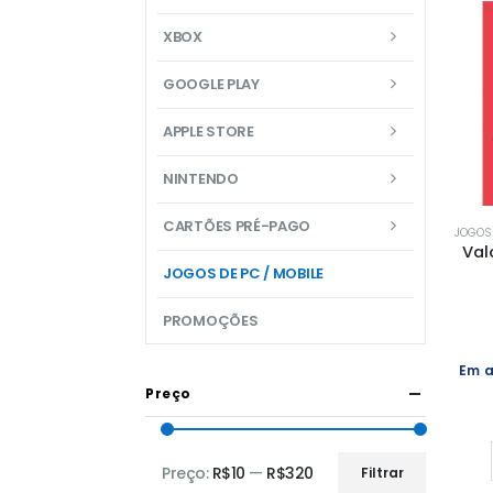
XBOX
GOOGLE PLAY
APPLE STORE
NINTENDO
CARTÕES PRÉ-PAGO
JOGOS 
Val
JOGOS DE PC / MOBILE
PROMOÇÕES
Em a
Preço
Preço:
R$10
—
R$320
Filtrar