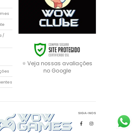
ames
nte
a /
⭐ Veja nossas avaliações
no Google
ções
uentes
SIGA-NOS