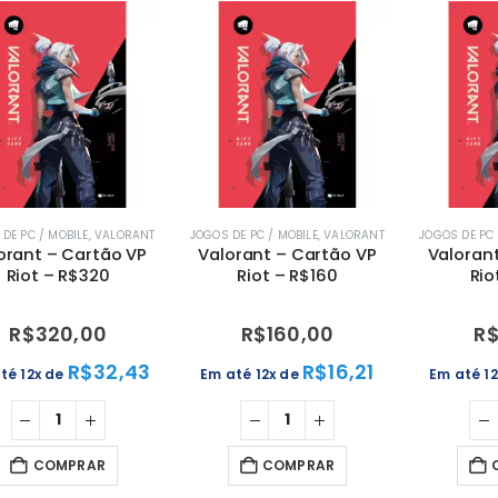
DE PC / MOBILE
,
VALORANT
JOGOS DE PC / MOBILE
,
VALORANT
JOGOS DE PC 
orant – Cartão VP
Valorant – Cartão VP
Valoran
Riot – R$320
Riot – R$160
Rio
R$
320,00
R$
160,00
R
R$
32,43
R$
16,21
té 12x de
Em até 12x de
Em até 1
COMPRAR
COMPRAR