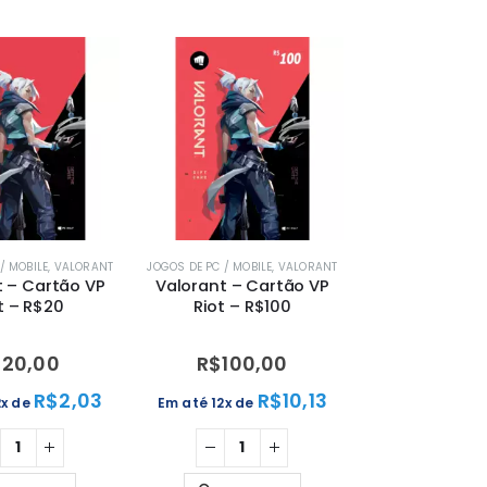
/ MOBILE
,
VALORANT
JOGOS DE PC / MOBILE
,
VALORANT
t – Cartão VP
Valorant – Cartão VP
t – R$20
Riot – R$100
$
20,00
R$
100,00
R$
2,03
R$
10,13
2x de
Em até 12x de