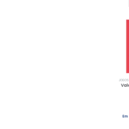
JOGOS 
Val
Em 