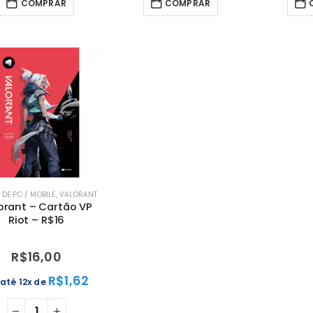
COMPRAR
COMPRAR
DE PC / MOBILE
,
VALORANT
orant – Cartão VP
Riot – R$16
R$
16,00
R$
1,62
até 12x de