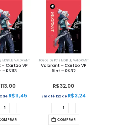
/ MOBILE
,
VALORANT
JOGOS DE PC / MOBILE
,
VALORANT
t – Cartão VP
Valorant – Cartão VP
t – R$113
Riot – R$32
$
113,00
R$
32,00
R$
11,45
R$
3,24
2x de
Em até 12x de
COMPRAR
COMPRAR