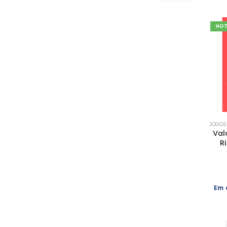
HO
JOGOS 
Val
R
Em 