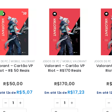
T
DE PC / MOBILE
,
VALORANT
JOGOS DE PC / MOBILE
,
VALORANT
JOGOS DE PC 
orant – Cartão VP
Valorant – Cartão VP
Valoran
iot – R$ 50 Reais
Riot – R$170 Reais
Rio
R$
50,00
R$
170,00
R
R$
5,07
R$
17,23
até 12x de
Em até 12x de
Em até 1