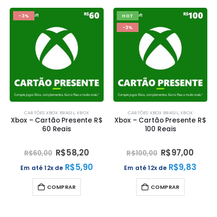
-3%
HOT
-3%
CARTÕES XBOX BRASIL
,
XBOX
CARTÕES XBOX BRASIL
,
XBOX
Xbox – Cartão Presente R$
Xbox – Cartão Presente R$
60 Reais
100 Reais
R$
58,20
R$
97,00
R$
60,00
R$
100,00
R$
5,90
R$
9,83
Em até 12x de
Em até 12x de
COMPRAR
COMPRAR