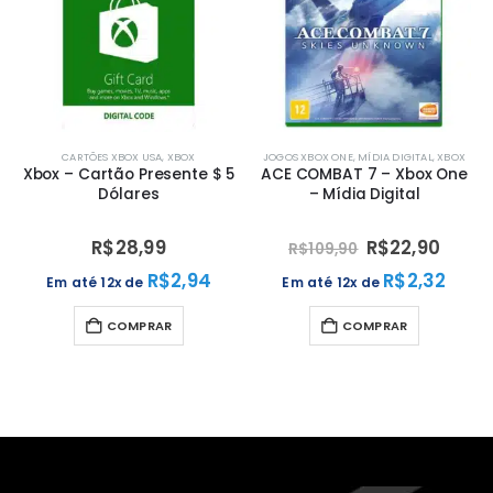
CARTÕES XBOX USA
,
XBOX
JOGOS XBOX ONE
,
MÍDIA DIGITAL
,
XBOX
Xbox – Cartão Presente $ 5
ACE COMBAT 7 – Xbox One
Dólares
– Mídia Digital
R$
28,99
R$
22,90
R$
109,90
R$
2,94
R$
2,32
Em até 12x de
Em até 12x de
COMPRAR
COMPRAR