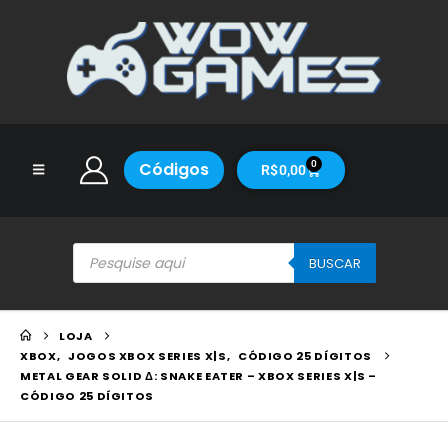
Códigos
0
R$
0,00
BUSCAR
LOJA
XBOX
,
JOGOS XBOX SERIES X|S
,
CÓDIGO 25 DÍGITOS
METAL GEAR SOLID Δ: SNAKE EATER – XBOX SERIES X|S –
CÓDIGO 25 DÍGITOS