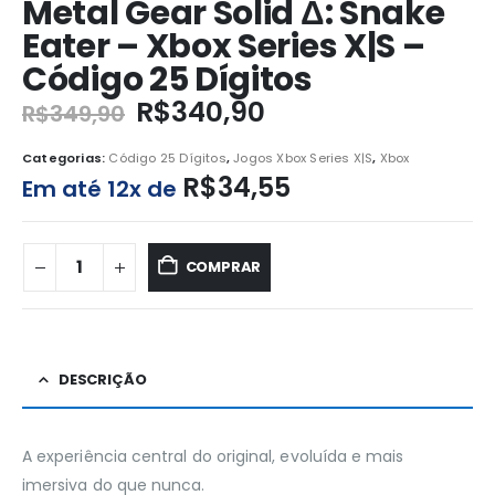
Metal Gear Solid Δ: Snake
Eater – Xbox Series X|S –
Código 25 Dígitos
R$
340,90
R$
349,90
Categorias:
Código 25 Dígitos
,
Jogos Xbox Series X|S
,
Xbox
R$
34,55
Em até 12x de
COMPRAR
DESCRIÇÃO
A experiência central do original, evoluída e mais
imersiva do que nunca.