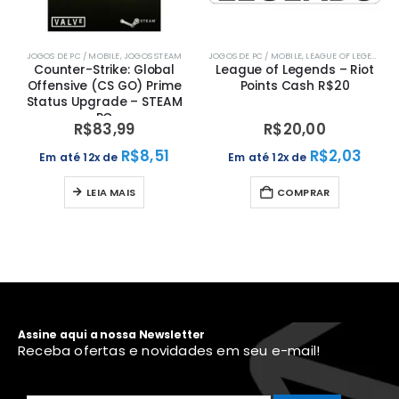
JOGOS DE PC / MOBILE
,
JOGOS STEAM
JOGOS DE PC / MOBILE
,
LEAGUE OF LEGENDS
Counter-Strike: Global
League of Legends – Riot
Offensive (CS GO) Prime
Points Cash R$20
Status Upgrade – STEAM
PC
R$
83,99
R$
20,00
R$
8,51
R$
2,03
Em até 12x de
Em até 12x de
LEIA MAIS
COMPRAR
Assine aqui a nossa Newsletter
Receba ofertas e novidades em seu e-mail!