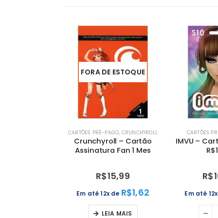
FORA DE ESTOQUE
CARTÕES PRÉ-PAGO
,
CRUNCHYROLL
CARTÕES P
Crunchyroll – Cartão
IMVU – Car
Assinatura Fan 1 Mes
R$1
R$
15,99
R$
R$
1,62
Em até 12x de
Em até 12
LEIA MAIS