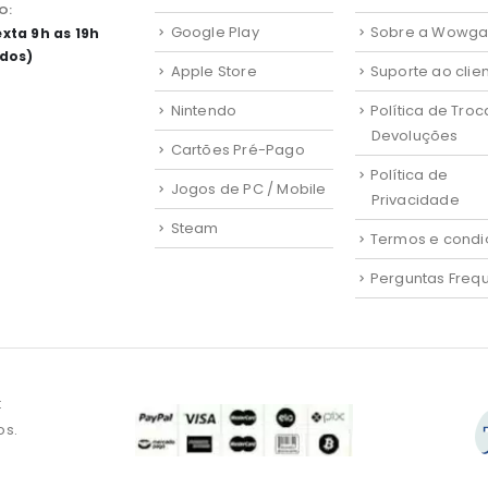
O:
Google Play
Sobre a Wowg
xta 9h as 19h
ados)
Apple Store
Suporte ao clie
Nintendo
Política de Troc
Devoluções
Cartões Pré-Pago
Política de
Jogos de PC / Mobile
Privacidade
Steam
Termos e condi
Perguntas Freq
:
os.