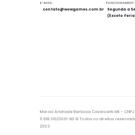
E-MAIL:
FUNCIONAMENT
contato@wowgames.com.br
Segunda a Se
(Exceto Feri
Marcio Andrade Barbosa Cavalcanti ME - CNPJ
11.618.310/0001-90 © Todos os direitos reservad
2023