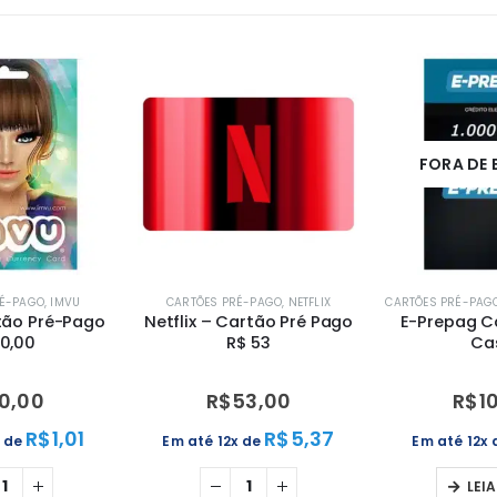
FORA DE
RÉ-PAGO
,
IMVU
CARTÕES PRÉ-PAGO
,
NETFLIX
CARTÕES PRÉ-PAG
tão Pré-Pago
Netflix – Cartão Pré Pago
E-Prepag Ca
0,00
R$ 53
Ca
10,00
R$
53,00
R$
1
R$
1,01
R$
5,37
x de
Em até 12x de
Em até 12x
LEI