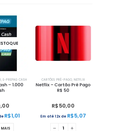
 ESTOQUE
O
,
E-PREPAG CASH
CARTÕES PRÉ-PAGO
,
NETFLIX
sh – 1.000
Netflix – Cartão Pré Pago
sh
R$ 50
0,00
R$
50,00
R$
1,01
R$
5,07
 de
Em até 12x de
A MAIS