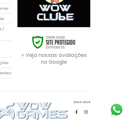
ames
nte
a /
⭐ Veja nossas avaliações
no Google
ções
uentes
SIGA-NOS