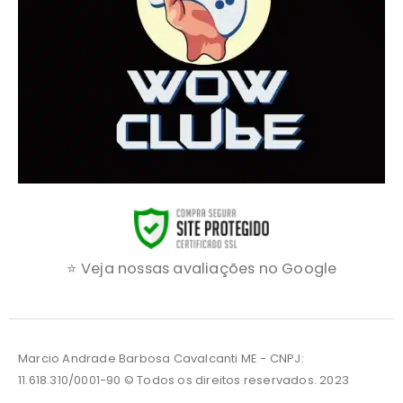
⭐ Veja nossas avaliações no Google
Marcio Andrade Barbosa Cavalcanti ME - CNPJ:
11.618.310/0001-90 © Todos os direitos reservados. 2023