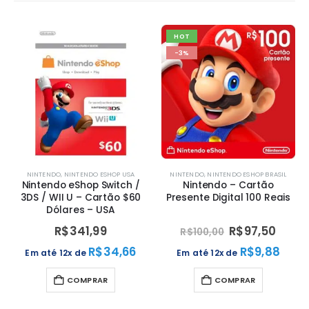
HOT
-3%
NINTENDO
,
NINTENDO ESHOP USA
NINTENDO
,
NINTENDO ESHOP BRASIL
Nintendo eShop Switch /
Nintendo – Cartão
3DS / WII U – Cartão $60
Presente Digital 100 Reais
Dólares – USA
R$
341,99
R$
97,50
R$
100,00
R$
34,66
R$
9,88
Em até 12x de
Em até 12x de
COMPRAR
COMPRAR