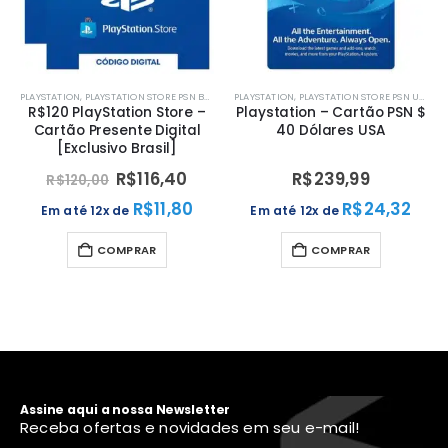
ON STORE PSN BRASIL
PLAYSTATION
,
PLAYSTATION STORE PSN USA
PLAYSTATION
,
PLAYSTATION 
tion Store –
Playstation – Cartão PSN $
Playstation – Ca
nte Digital
40 Dólares USA
20 Dólares
o Brasil]
R$
116,40
R$
239,99
R$
119,
R$
11,80
R$
24,32
de
Em até 12x de
Em até 12x de
PRAR
COMPRAR
COMPR
Assine aqui a nossa Newsletter
Receba ofertas e novidades em seu e-mail!