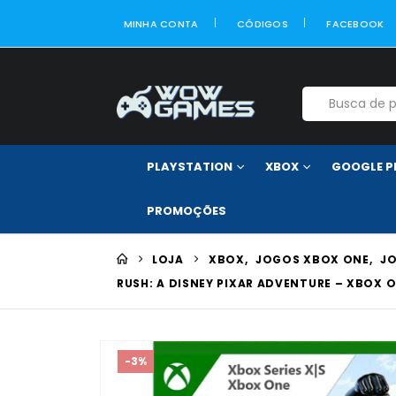
MINHA CONTA
CÓDIGOS
FACEBOOK
PLAYSTATION
XBOX
GOOGLE P
PROMOÇÕES
LOJA
XBOX
,
JOGOS XBOX ONE
,
JO
RUSH: A DISNEY PIXAR ADVENTURE – XBOX ON
-3%