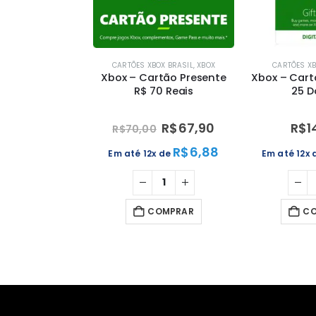
CARTÕES XBOX BRASIL
,
XBOX
CARTÕES X
Xbox – Cartão Presente
Xbox – Cart
R$ 70 Reais
25 D
R$
67,90
R$
1
R$
70,00
R$
6,88
Em até 12x de
Em até 12x
COMPRAR
C