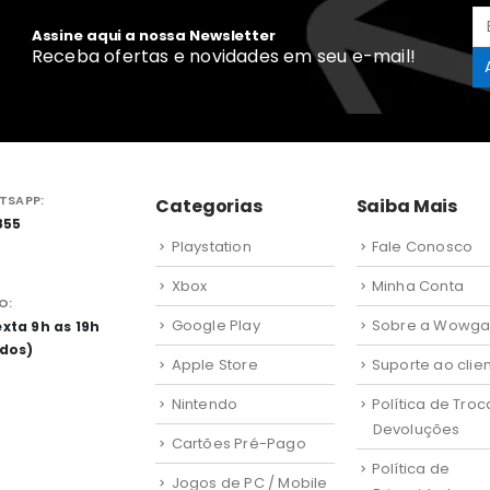
Assine aqui a nossa Newsletter
Receba ofertas e novidades em seu e-mail!
TSAPP:
Categorias
Saiba Mais
855
Playstation
Fale Conosco
Xbox
Minha Conta
O:
Google Play
Sobre a Wowg
xta 9h as 19h
ados)
Apple Store
Suporte ao clie
Nintendo
Política de Troc
Devoluções
Cartões Pré-Pago
Política de
Jogos de PC / Mobile