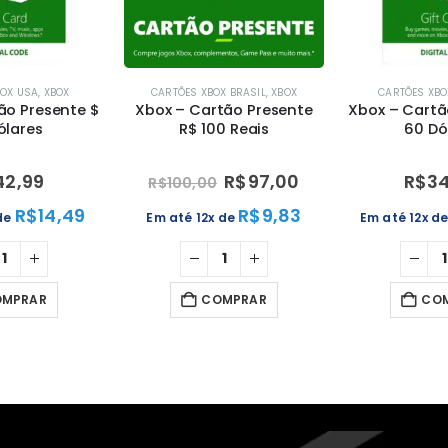
BOX USA
,
XBOX
CARTÕES XBOX BRASIL
,
XBOX
CARTÕES XBO
ão Presente $
Xbox – Cartão Presente
Xbox – Cartã
ólares
R$ 100 Reais
60 Dó
42,99
R$
97,00
R$
34
R$
100,00
R$
14,49
R$
9,83
 de
Em até 12x de
Em até 12x d
OMPRAR
COMPRAR
CO