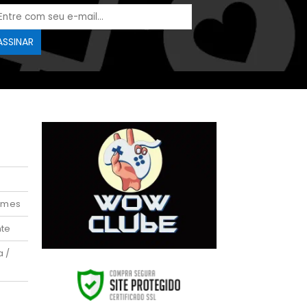
ames
nte
a /