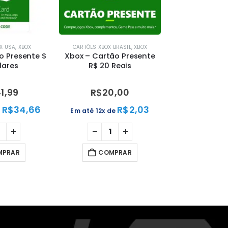
X USA
,
XBOX
CARTÕES XBOX BRASIL
,
XBOX
o Presente $
Xbox – Cartão Presente
lares
R$ 20 Reais
1,99
R$
20,00
R$
34,66
R$
2,03
e
Em até 12x de
MPRAR
COMPRAR