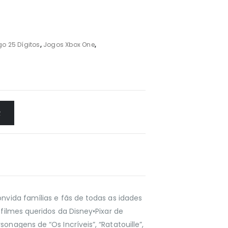
o 25 Dígitos
,
Jogos Xbox One
,
R
onvida famílias e fãs de todas as idades
 filmes queridos da Disney•Pixar de
onagens de “Os Incríveis”, “Ratatouille”,