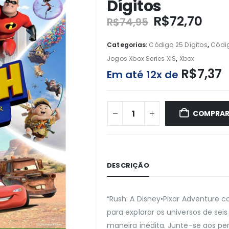
Dígitos
R$
72,70
R$
74,95
Categorias:
Código 25 Dígitos
,
Códig
Jogos Xbox Series X|S
,
Xbox
R$
7,37
Em até 12x de
COMPRA
DESCRIÇÃO
“Rush: A Disney•Pixar Adventure c
para explorar os universos de seis
maneira inédita. Junte-se aos pers