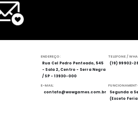
ENDEREÇO:
TELEFONE / WHA
Rua Cel Pedro Penteado, 545
(19) 99902-2
- Sala 2, Centro - Serra Negra
/ SP - 13930-000
E-MAIL:
FUNCIONAMENT
contato@wowgames.com.br
Segunda a Se
(Exceto Feri