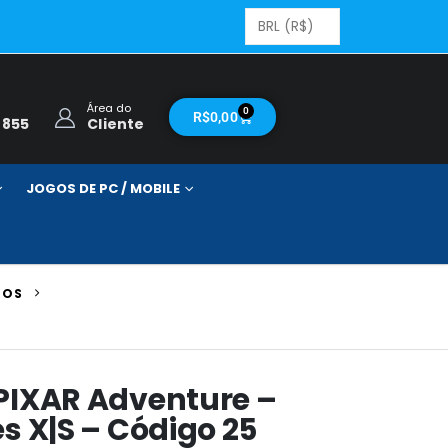
Área do
0
R$
0,00
2855
Cliente
JOGOS DE PC / MOBILE
TOS
 PIXAR Adventure –
es X|S – Código 25