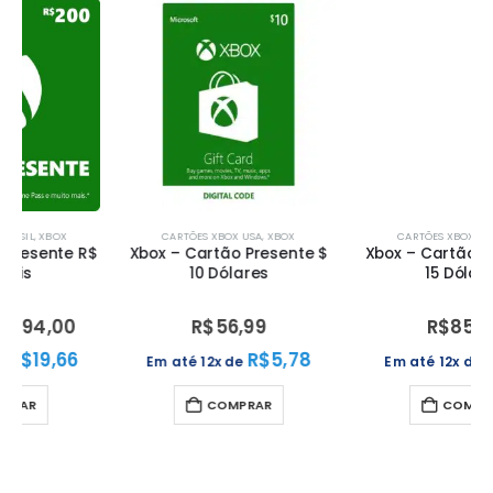
CARTÕES XBOX USA
,
XBOX
CARTÕES XBOX USA
,
XBOX
Xbox – Cartão Presente $
Xbox – Cartão Presente $
10 Dólares
15 Dólares
R$
56,99
R$
85,99
R$
5,78
R$
8,71
Em até 12x de
Em até 12x de
COMPRAR
COMPRAR