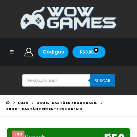
Códigos
0
R$
0,00
BUSCAR
LOJA
XBOX
,
CARTÕES XBOX BRASIL
XBOX – CARTÃO PRESENTE R$ 50 REAIS
-3%