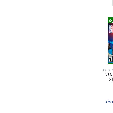
JOGOS X
NBA 
X|
Em 