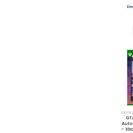
Em
JOGOS X
GTA
Auto 
– Xbo