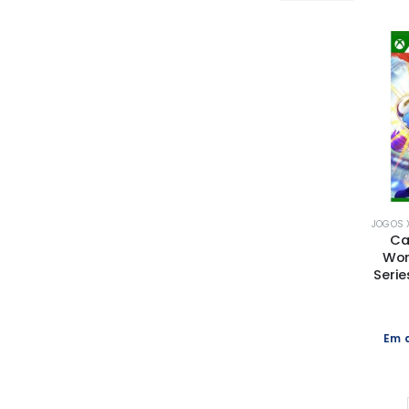
JOGOS X
Ca
Wor
Serie
Em 