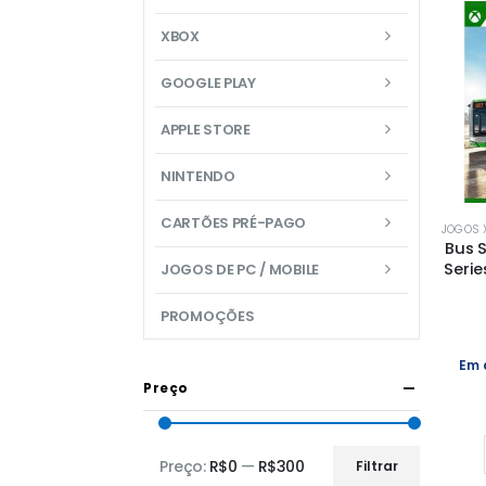
XBOX
GOOGLE PLAY
APPLE STORE
NINTENDO
CARTÕES PRÉ-PAGO
JOGOS X
Bus 
Serie
JOGOS DE PC / MOBILE
PROMOÇÕES
Em 
Preço
Preço:
R$0
—
R$300
Filtrar