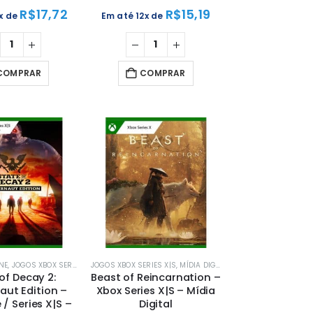
R$
17,72
R$
15,19
2x de
Em até 12x de
COMPRAR
COMPRAR
NE
,
JOGOS XBOX SERIES X|S
JOGOS XBOX SERIES X|S
,
MÍDIA DIGITAL
,
MÍDIA DIGITAL
,
MÍDIA DIGITAL
,
XBOX
,
XBOX
of Decay 2:
Beast of Reincarnation –
aut Edition –
Xbox Series X|S – Mídia
/ Series X|S –
Digital