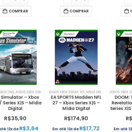
COMPRAR
COMPRAR
XBOX ONE
,
JOGOS XBOX SERIES X|S
JOGOS XBOX SERIES X|S
,
MÍDIA DIGITAL
,
MÍDIA DIGITAL
,
MÍDIA DIGITAL
,
XBOX
,
XBOX
JOGOS XBOX SE
 Simulator – Xbox
EA SPORTS Madden NFL
DOOM: T
/ Series X|S – Mídia
27 – Xbox Series X|S –
Revelati
Digital
Mídia Digital
Series X|S
R$
35,90
R$
174,90
R
R$
3,64
R$
17,72
até 12x de
Em até 12x de
Em até 1