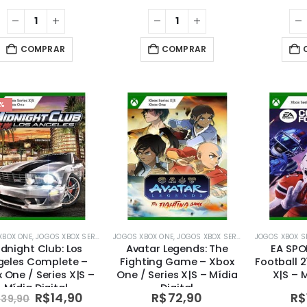
COMPRAR
COMPRAR
%
XBOX ONE
,
JOGOS XBOX SERIES X|S
JOGOS XBOX ONE
,
MÍDIA DIGITAL
,
,
MÍDIA DIGITAL
JOGOS XBOX SERIES X|S
,
XBOX
JOGOS XBOX SE
,
MÍDIA DIGIT
dnight Club: Los
Avatar Legends: The
EA SPO
geles Complete –
Fighting Game – Xbox
Football 2
 One / Series X|S –
One / Series X|S – Mídia
X|S – M
Mídia Digital
Digital
R$
14,90
R$
72,90
R$
$
39,90