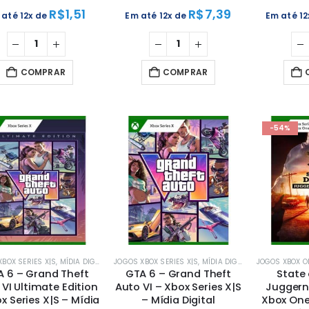
R$
1,51
R$
7,39
 até 12x de
Em até 12x de
Em até 1
COMPRAR
COMPRAR
-54%
BOX SERIES X|S
,
MÍDIA DIGITAL
,
XBOX
JOGOS XBOX SERIES X|S
,
MÍDIA DIGITAL
,
XBOX
JOGOS XBOX O
 6 – Grand Theft
GTA 6 – Grand Theft
State 
VI Ultimate Edition
Auto VI – Xbox Series X|S
Juggern
x Series X|S – Mídia
– Mídia Digital
Xbox One 