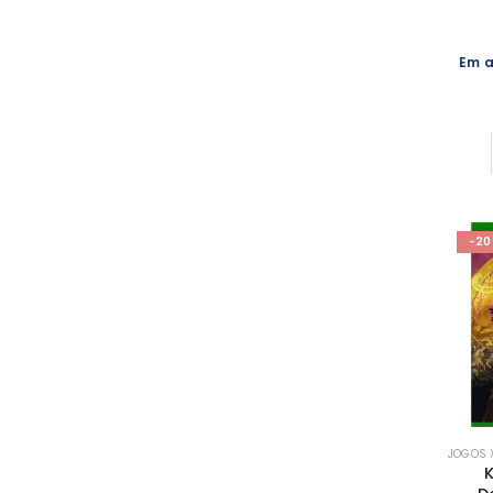
Em a
-2
JOGOS 