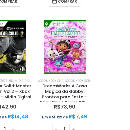
COMPRAR
COMPRAR
RIES X|S
,
MÍDIA DIGITAL
,
XBOX
JOGOS XBOX ONE
,
JOGOS XBOX SERIES X|S
,
MÍDIA DIGITAL
,
MÍD
r Solid: Master
DreamWorks A Casa
n Vol.2 – Xbox
Mágica da Gabby:
 – Mídia Digital
Prontos para Festa –
Xbox One / Series X|S –
142,90
R$
73,90
Mídia Digital
R$
14,48
R$
7,49
x de
Em até 12x de