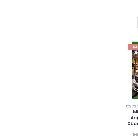
-63
JOGOS 
Mi
An
Xbox
R