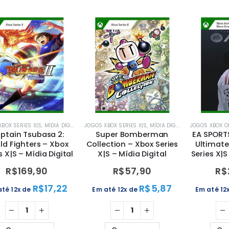
BOX SERIES X|S
,
MÍDIA DIGITAL
,
XBOX
JOGOS XBOX SERIES X|S
,
MÍDIA DIGITAL
,
XBOX
JOGOS XBOX O
ptain Tsubasa 2:
Super Bomberman
EA SPORT
ld Fighters – Xbox
Collection – Xbox Series
Ultimate
s X|S – Mídia Digital
X|S – Mídia Digital
Series X|S
R$
169,90
R$
57,90
R$
R$
17,22
R$
5,87
até 12x de
Em até 12x de
Em até 12