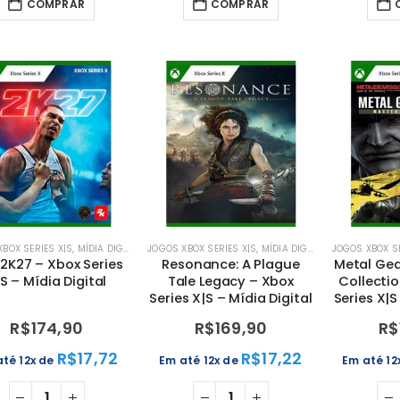
COMPRAR
COMPRAR
BOX SERIES X|S
,
MÍDIA DIGITAL
,
XBOX
JOGOS XBOX SERIES X|S
,
MÍDIA DIGITAL
,
XBOX
JOGOS XBOX SE
2K27 – Xbox Series
Resonance: A Plague
Metal Gea
S – Mídia Digital
Tale Legacy – Xbox
Collectio
Series X|S – Mídia Digital
Series X|S
R$
174,90
R$
169,90
R$
R$
17,72
R$
17,22
até 12x de
Em até 12x de
Em até 12