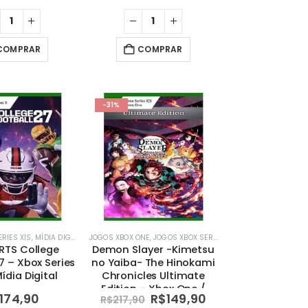
COMPRAR
COMPRAR
-31%
RIES X|S
AL
,
MÍDIA DIGITAL
,
MÍDIA DIGITAL
,
XBOX
,
XBOX
JOGOS XBOX ONE
,
JOGOS XBOX SERIES X|S
,
MÍDIA DIGITAL
,
MÍD
RTS College
Demon Slayer -Kimetsu
7 – Xbox Series
no Yaiba- The Hinokami
ídia Digital
Chronicles Ultimate
Edition – Xbox One /
174,90
R$
149,90
R$
217,90
Series X|S – Mídia Digital