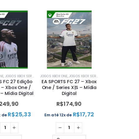
NE
,
JOGOS XBOX SERIES X|S
JOGOS XBOX ONE
,
MÍDIA DIGITAL
,
,
MÍDIA DIGITAL
JOGOS XBOX SERIES X|S
,
XBOX
,
MÍDIA DIGITAL
,
MÍD
S FC 27 Edição
EA SPORTS FC 27 – Xbox
 – Xbox One /
One / Series X|S – Mídia
 – Mídia Digital
Digital
249,90
R$
174,90
R$
25,33
R$
17,72
x de
Em até 12x de