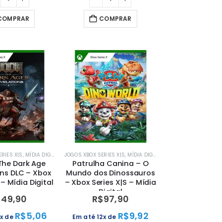
COMPRAR
COMPRAR
RIES X|S
,
MÍDIA DIGITAL
,
XBOX
JOGOS XBOX SERIES X|S
,
MÍDIA DIGITAL
,
XBOX
he Dark Age
Patrulha Canina – O
ons DLC – Xbox
Mundo dos Dinossauros
 – Mídia Digital
– Xbox Series X|S – Mídia
Digital
$
49,90
R$
97,90
R$
5,06
R$
9,92
2x de
Em até 12x de