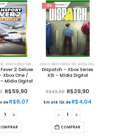
-9%
NE
,
JOGOS XBOX SERIES X|S
JOGOS XBOX SERIES X|S
,
MÍDIA DIGITAL
,
MÍDIA DIGITAL
,
MÍDIA DIGITAL
,
XBOX
,
PROMOÇÕES
,
XBOX
Fever 2: Deluxe
Dispatch – Xbox Series
 – Xbox One /
X|S – Mídia Digital
 – Mídia Digital
R$
59,90
R$
39,90
90
R$
43,90
R$
6,07
R$
4,04
2x de
Em até 12x de
COMPRAR
COMPRAR