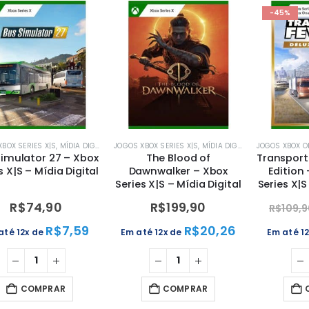
-45%
BOX SERIES X|S
,
MÍDIA DIGITAL
,
XBOX
JOGOS XBOX SERIES X|S
,
MÍDIA DIGITAL
,
XBOX
JOGOS XBOX O
Simulator 27 – Xbox
The Blood of
Transport 
s X|S – Mídia Digital
Dawnwalker – Xbox
Edition
Series X|S – Mídia Digital
Series X|S
R$
74,90
R$
199,90
R$
109,
R$
7,59
R$
20,26
até 12x de
Em até 12x de
Em até 1
COMPRAR
COMPRAR