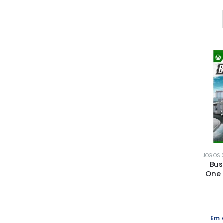
JOGOS 
Bus
One 
Em 