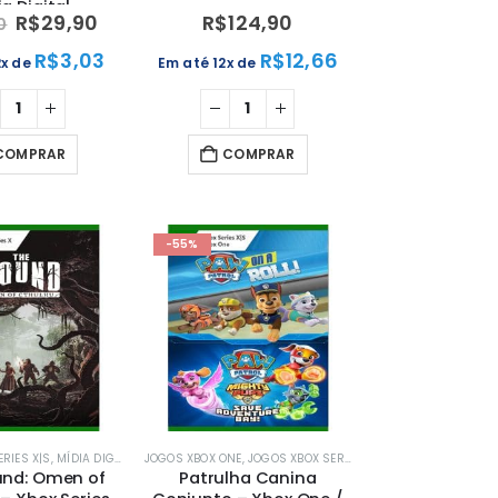
a Digital
R$
29,90
R$
124,90
0
R$
3,03
R$
12,66
2x de
Em até 12x de
COMPRAR
COMPRAR
-55%
RIES X|S
AL
,
MÍDIA DIGITAL
,
MÍDIA DIGITAL
,
XBOX
,
XBOX
JOGOS XBOX ONE
,
JOGOS XBOX SERIES X|S
,
MÍDIA DIGITAL
,
MÍD
nd: Omen of
Patrulha Canina