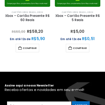
BRASIL
,
XBOX
CARTÕES XBOX BRASIL
,
XBOX
CARTÕES XBOX BRAS
 Presente R$
Xbox – Cartão Presente R$
Xbox – Cartão P
eais
5 Reais
15 Reai
R$
58,20
R$
5,00
R$
15,0
R$
5,90
R$
0,51
de
Em até 12x de
Em até 12x de
PRAR
COMPRAR
COMPR
Assine aqui a nossa Newsletter
Receba ofertas e novidades em seu e-mail!