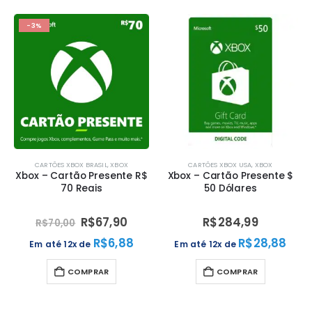
-3%
CARTÕES XBOX BRASIL
,
XBOX
CARTÕES XBOX USA
,
XBOX
Xbox – Cartão Presente R$
Xbox – Cartão Presente $
70 Reais
50 Dólares
R$
67,90
R$
284,99
R$
70,00
R$
6,88
R$
28,88
Em até 12x de
Em até 12x de
COMPRAR
COMPRAR