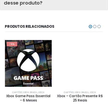
desse produto?
PRODUTOS RELACIONADOS
-5%
CARTÕES XBOX BRASIL
,
XBOX
CARTÕES XBOX BRASIL
,
XBOX
Xbox Game Pass Essential
Xbox – Cartão Presente R$
– 6 Meses
25 Reais