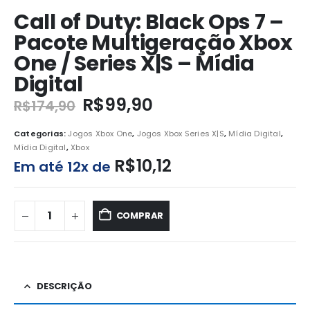
Call of Duty: Black Ops 7 –
Pacote Multigeração Xbox
One / Series X|S – Mídia
Digital
R$
99,90
R$
174,90
Categorias:
Jogos Xbox One
,
Jogos Xbox Series X|S
,
Mídia Digital
,
Mídia Digital
,
Xbox
R$
10,12
Em até 12x de
COMPRAR
DESCRIÇÃO