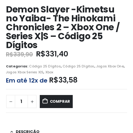
Demon Slayer -Kimetsu
no Yaiba- The Hinokami
Chronicles 2 – Xbox One /
Series X|S – Código 25
Dígitos
R$
331,40
R$
339,90
Categorias:
Código 25 Dígitos
,
Código 25 Dígitos
,
Jogos Xbox One
,
Jogos Xbox Series X|S
,
Xbox
R$
33,58
Em até 12x de
COMPRAR
DESCRIÇÃO