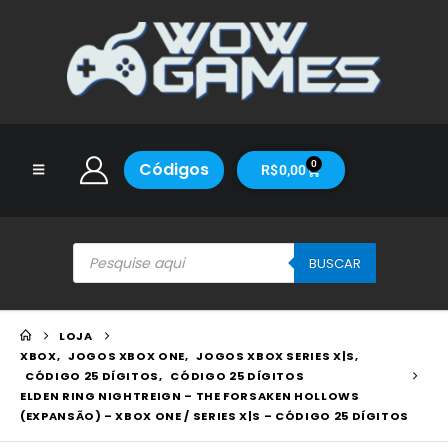
Códigos
0
R$
0,00
BUSCAR
LOJA
XBOX
,
JOGOS XBOX ONE
,
JOGOS XBOX SERIES X|S
,
CÓDIGO 25 DÍGITOS
,
CÓDIGO 25 DÍGITOS
ELDEN RING NIGHTREIGN – THE FORSAKEN HOLLOWS
(EXPANSÃO) – XBOX ONE / SERIES X|S – CÓDIGO 25 DÍGITOS