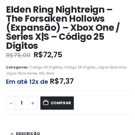
Elden Ring Nightreign –
The Forsaken Hollows
(Expansão) – Xbox One /
Series X|S – Código 25
Dígitos
R$
72,75
R$
75,00
Categorias:
Código 25 Dígitos
,
Código 25 Dígitos
,
Jogos Xbox One
,
Jogos Xbox Series X|S
,
Xbox
R$
7,37
Em até 12x de
COMPRAR
DESCRIÇÃO