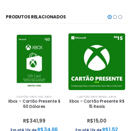
PRODUTOS RELACIONADOS
CARTÕES XBOX USA
,
XBOX
CARTÕES XBOX BRASIL
,
XBOX
Xbox – Cartão Presente $
Xbox – Cartão Presente R$
60 Dólares
15 Reais
R$
341,99
R$
15,00
R$
34,66
R$
1,52
Em até 12x de
Em até 12x de